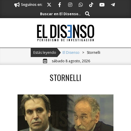
Skip
Seguínos en:
to
Buscar
Buscar en El Disenso..
content
El
Disenso
Primary
Estás leyendo
El Disenso
>
Stornelli
Navigation
sábado 8 agosto, 2026
Menu
STORNELLI