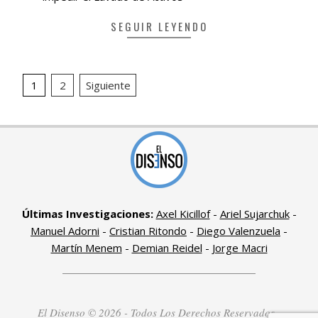
SEGUIR LEYENDO
Paginación
1
2
Siguiente
de
entradas
Últimas Investigaciones:
Axel Kicillof
-
Ariel Sujarchuk
-
Manuel Adorni
-
Cristian Ritondo
-
Diego Valenzuela
-
Martín Menem
-
Demian Reidel
-
Jorge Macri
El Disenso © 2026 - Todos Los Derechos Reservados -