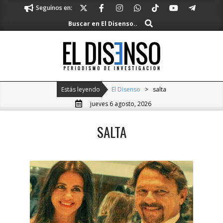
Skip
Seguínos en:
to
Buscar
Buscar en El Disenso..
content
El
Disenso
Primary
Estás leyendo
El Disenso
>
salta
Navigation
jueves 6 agosto, 2026
Menu
SALTA