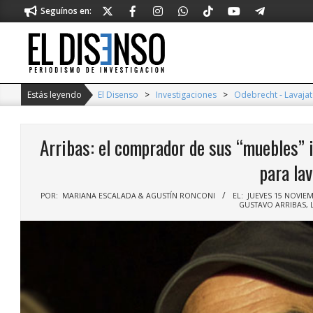
Skip
Seguínos en:
to
content
El
Disenso
Estás leyendo
El Disenso
>
Investigaciones
>
Odebrecht - Lavaja
Arribas: el comprador de sus “muebles” 
para lav
POR:
MARIANA ESCALADA & AGUSTÍN RONCONI
EL:
JUEVES 15 NOVIEM
GUSTAVO ARRIBAS
,