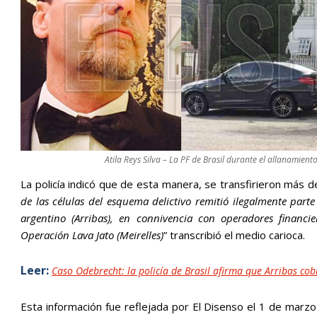
Atila Reys Silva – La PF de Brasil durante el allanamient
La policía indicó que de esta manera, se transfirieron más d
de las células del esquema delictivo remitió ilegalmente part
argentino (Arribas), en connivencia con operadores financ
Operación Lava Jato (Meirelles)
” transcribió el medio carioca.
Leer:
Caso Odebrecht: la policía de Brasil afirma que Arribas co
Esta información fue reflejada por El Disenso el 1 de marzo 