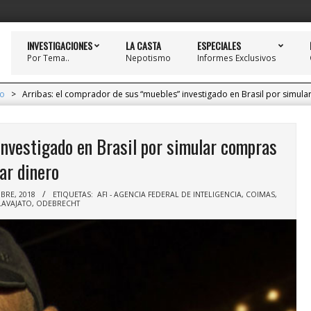
INVESTIGACIONES
LA CASTA
ESPECIALES
Por Tema..
Nepotismo
Informes Exclusivos
to
>
Arribas: el comprador de sus “muebles” investigado en Brasil por simula
investigado en Brasil por simular compras
ar dinero
BRE, 2018
ETIQUETAS:
AFI - AGENCIA FEDERAL DE INTELIGENCIA
,
COIMAS
,
LAVAJATO
,
ODEBRECHT