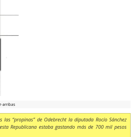
r-arribas
as las “propinas” de Odebrecht la diputada Rocío Sánchez
puesta Republicana estaba gastando más de 700 mil pesos