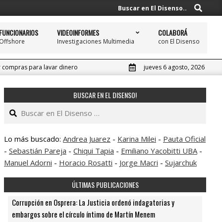
Buscar
Buscar en El Disenso..
FUNCIONARIOS
VIDEOINFORMES
COLABORÁ
Offshore
Investigaciones Multimedia
con El Disenso
Prim
Navi
Men
r compras para lavar dinero
jueves 6 agosto, 2026
BUSCAR EN EL DISENSO!
Buscar
Lo más buscado:
Andrea Juarez
-
Karina Milei
-
Pauta Oficial
-
Sebastián Pareja
-
Chiqui Tapia
-
Emiliano Yacobitti UBA
-
Manuel Adorni
-
Horacio Rosatti
-
Jorge Macri
-
Sujarchuk
ÚLTIMAS PUBLICACIONES
Corrupción en Osprera: La Justicia ordenó indagatorias y
embargos sobre el círculo íntimo de Martín Menem