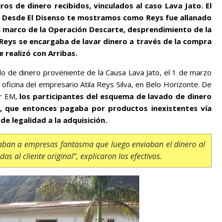
giros de dinero recibidos, vinculados al caso Lava Jato. El
a. Desde El Disenso te mostramos como Reys fue allanado
n el marco de la Operación Descarte, desprendimiento de la
e Reys se encargaba de lavar dinero a través de la compra
 realizó con Arribas.
do de dinero proveniente de la Causa Lava Jato, el 1 de marzo
la oficina del empresario Atila Reys Silva, en Belo Horizonte. De
or EM,
los participantes del esquema de lavado de dinero
, que entonces pagaba por productos inexistentes vía
e legalidad a la adquisición.
aban a empresas fantasma que luego enviaban el dinero al
as al cliente original
“, explicaron los efectivos.