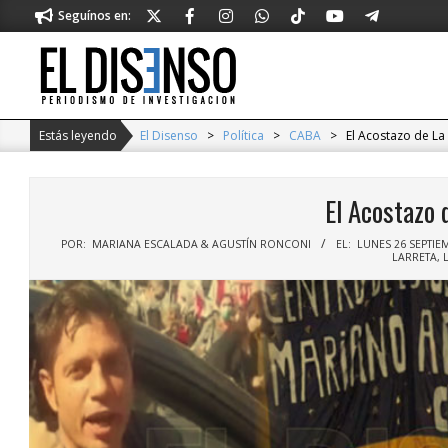
Skip
Seguínos en:
to
content
El
Disenso
Estás leyendo
El Disenso
>
Política
>
CABA
>
El Acostazo de L
El Acostazo 
POR:
MARIANA ESCALADA & AGUSTÍN RONCONI
EL:
LUNES 26 SEPTIE
LARRETA
,