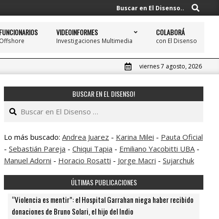
Buscar
Buscar en El Disenso..
FUNCIONARIOS
VIDEOINFORMES
COLABORÁ
Offshore
Investigaciones Multimedia
con El Disenso
Prim
Navi
Men
viernes 7 agosto, 2026
BUSCAR EN EL DISENSO!
Buscar
Lo más buscado:
Andrea Juarez
-
Karina Milei
-
Pauta Oficial
-
Sebastián Pareja
-
Chiqui Tapia
-
Emiliano Yacobitti UBA
-
Manuel Adorni
-
Horacio Rosatti
-
Jorge Macri
-
Sujarchuk
ÚLTIMAS PUBLICACIONES
“Violencia es mentir”: el Hospital Garrahan niega haber recibido
donaciones de Bruno Solari, el hijo del Indio