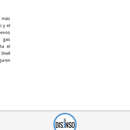
 más
 y el
uevos
y gas
ta el
Shell
guren