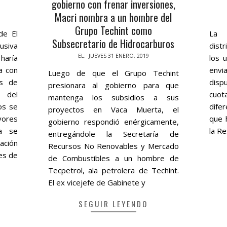
gobierno con frenar inversiones,
Macri nombra a un hombre del
2018
Grupo Techint como
10-
de El
La 
08
Subsecretario de Hidrocarburos
usiva
dist
2019-
EL:
JUEVES 31 ENERO, 2019
haría
los 
01-
a con
envi
Luego de que el Grupo Techint
31
as de
disp
presionara al gobierno para que
s del
cuot
mantenga los subsidios a sus
os se
dife
proyectos en Vaca Muerta, el
yores
que 
gobierno respondió enérgicamente,
na se
la Re
entregándole la Secretaría de
ación
Recursos No Renovables y Mercado
nes de
de Combustibles a un hombre de
Tecpetrol, ala petrolera de Techint.
El ex vicejefe de Gabinete y
SEGUIR LEYENDO