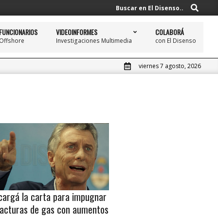
Buscar
Buscar en El Disenso..
FUNCIONARIOS
VIDEOINFORMES
COLABORÁ
Offshore
Investigaciones Multimedia
con El Disenso
Prim
Navi
Men
viernes 7 agosto, 2026
cargá la carta para impugnar
facturas de gas con aumentos