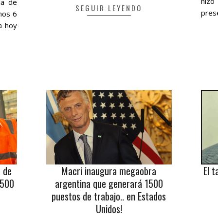
hizo
ia de
SEGUIR LEYENDO
pres
imos 6
a hoy
a de
Macri inaugura megaobra
El t
1500
argentina que generará 1500
puestos de trabajo.. en Estados
Unidos!
2016