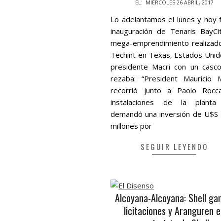
2017-
EL:
MIÉRCOLES 26 ABRIL, 2017
04-
Lo adelantamos el lunes y hoy f
26
inauguración de Tenaris BayCit
mega-emprendimiento realizad
Techint en Texas, Estados Unido
presidente Macri con un casc
rezaba: “President Mauricio M
recorrió junto a Paolo Rocc
instalaciones de la plant
demandó una inversión de U$S
millones por
SEGUIR LEYENDO
Alcoyana-Alcoyana: Shell ga
licitaciones y Aranguren e