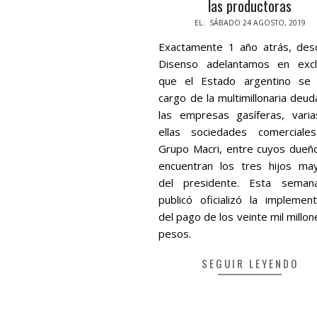
las productoras
2019-
EL:
SÁBADO 24 AGOSTO, 2019
08-
Exactamente 1 año atrás, des
24
Disenso adelantamos en excl
que el Estado argentino se 
cargo de la multimillonaria deud
las empresas gasíferas, vari
ellas sociedades comerciale
Grupo Macri, entre cuyos dueñ
encuentran los tres hijos ma
del presidente. Esta sema
publicó oficializó la implement
del pago de los veinte mil millo
pesos.
SEGUIR LEYENDO