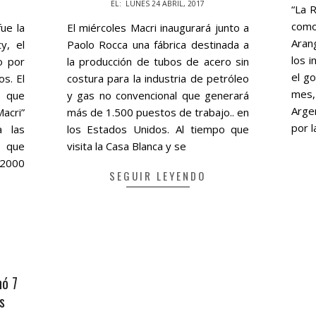
07-
2017-
EL:
LUNES 24 ABRIL, 2017
“La R
12
04-
com
ue la
El miércoles Macri inaugurará junto a
24
Aran
y, el
Paolo Rocca una fábrica destinada a
los 
o por
la producción de tubos de acero sin
el g
s. El
costura para la industria de petróleo
mes,
o que
y gas no convencional que generará
Arge
acri”
más de 1.500 puestos de trabajo.. en
por 
a las
los Estados Unidos. Al tiempo que
a que
visita la Casa Blanca y se
 2000
SEGUIR LEYENDO
nó 7
s