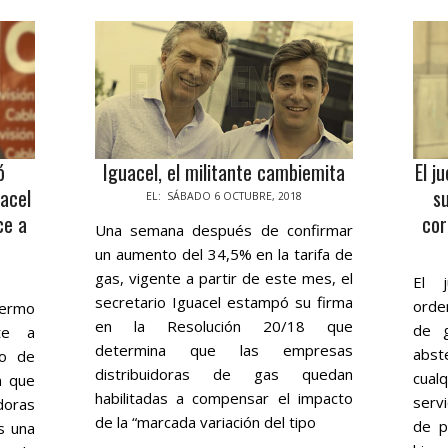
ó
Iguacel, el militante cambiemita
El j
acel
s
2018-
EL:
SÁBADO 6 OCTUBRE, 2018
ce a
cor
10-
Una semana después de confirmar
06
2018
un aumento del 34,5% en la tarifa de
05-
gas, vigente a partir de este mes, el
El 
21
secretario Iguacel estampó su firma
orde
ermo
en la Resolución 20/18 que
de 
nte a
determina que las empresas
abs
io de
distribuidoras de gas quedan
cual
n que
habilitadas a compensar el impacto
serv
idoras
de la “marcada variación del tipo
de p
s una