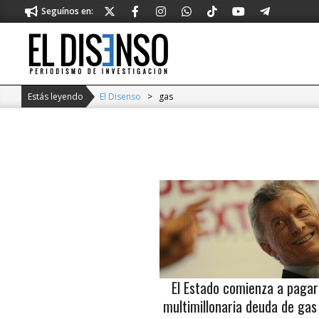
Skip
Seguínos en:
to
content
El
Disenso
Estás leyendo
El Disenso
>
gas
El Estado comienza a pagar
multimillonaria deuda de gas