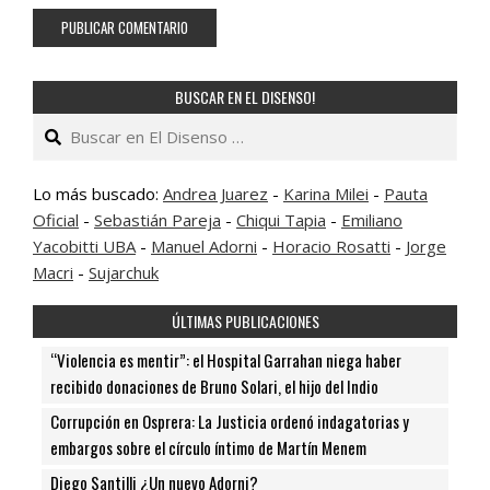
BUSCAR EN EL DISENSO!
Buscar
Lo más buscado:
Andrea Juarez
-
Karina Milei
-
Pauta
Oficial
-
Sebastián Pareja
-
Chiqui Tapia
-
Emiliano
Yacobitti UBA
-
Manuel Adorni
-
Horacio Rosatti
-
Jorge
Macri
-
Sujarchuk
ÚLTIMAS PUBLICACIONES
“Violencia es mentir”: el Hospital Garrahan niega haber
recibido donaciones de Bruno Solari, el hijo del Indio
Corrupción en Osprera: La Justicia ordenó indagatorias y
embargos sobre el círculo íntimo de Martín Menem
Diego Santilli ¿Un nuevo Adorni?