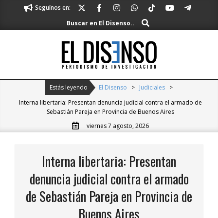
Skip
Seguínos en:
to
Buscar
Buscar en El Disenso..
content
El
Disenso
Primary
Estás leyendo
El Disenso
>
Judiciales
>
Navigation
Interna libertaria: Presentan denuncia judicial contra el armado de
Menu
Sebastián Pareja en Provincia de Buenos Aires
viernes 7 agosto, 2026
Interna libertaria: Presentan
denuncia judicial contra el armado
de Sebastián Pareja en Provincia de
Buenos Aires