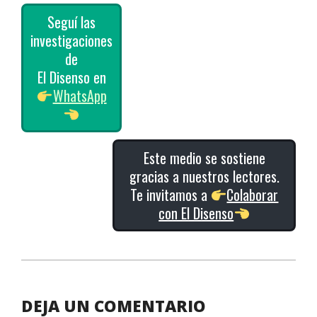
Seguí las
investigaciones
de
El Disenso en
WhatsApp
Este medio se sostiene
gracias a nuestros lectores.
Te invitamos a
Colaborar
con El Disenso
2026-
05-
14
DEJA UN COMENTARIO