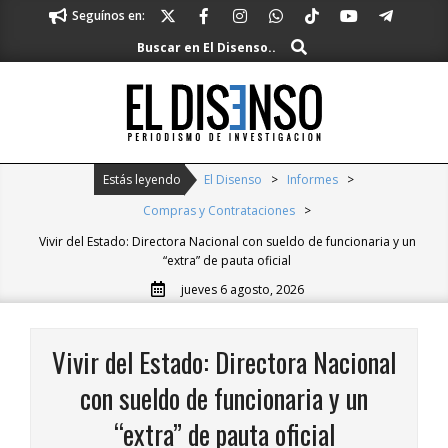
Skip
Seguínos en:
to
Buscar
Buscar en El Disenso..
content
El
Disenso
Primary
Estás leyendo
El Disenso
>
Informes
>
Navigation
Compras y Contrataciones
>
Menu
Vivir del Estado: Directora Nacional con sueldo de funcionaria y un
“extra” de pauta oficial
jueves 6 agosto, 2026
Vivir del Estado: Directora Nacional
con sueldo de funcionaria y un
“extra” de pauta oficial