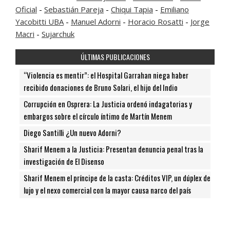
Oficial
-
Sebastián Pareja
-
Chiqui Tapia
-
Emiliano
Yacobitti UBA
-
Manuel Adorni
-
Horacio Rosatti
-
Jorge
Macri
-
Sujarchuk
ÚLTIMAS PUBLICACIONES
“Violencia es mentir”: el Hospital Garrahan niega haber
recibido donaciones de Bruno Solari, el hijo del Indio
Corrupción en Osprera: La Justicia ordenó indagatorias y
embargos sobre el círculo íntimo de Martín Menem
Diego Santilli ¿Un nuevo Adorni?
Sharif Menem a la Justicia: Presentan denuncia penal tras la
investigación de El Disenso
Sharif Menem el príncipe de la casta: Créditos VIP, un dúplex de
lujo y el nexo comercial con la mayor causa narco del país