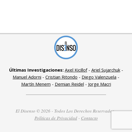
Últimas Investigaciones:
Axel Kicillof
-
Ariel Sujarchuk
-
Manuel Adorni
-
Cristian Ritondo
-
Diego Valenzuela
-
Martín Menem
-
Demian Reidel
-
Jorge Macri
El Disenso © 2026 - Todos Los Derechos Reservados -
Políticas de Privacidad
-
Contacto