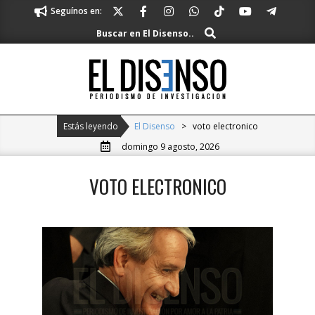
Skip
Seguínos en:
to
Buscar
Buscar en El Disenso..
content
El
Disenso
Primary
Estás leyendo
El Disenso
>
voto electronico
Navigation
domingo 9 agosto, 2026
Menu
VOTO ELECTRONICO