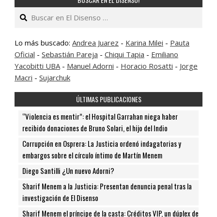
Buscar
Lo más buscado:
Andrea Juarez
-
Karina Milei
-
Pauta
Oficial
-
Sebastián Pareja
-
Chiqui Tapia
-
Emiliano
Yacobitti UBA
-
Manuel Adorni
-
Horacio Rosatti
-
Jorge
Macri
-
Sujarchuk
ÚLTIMAS PUBLICACIONES
“Violencia es mentir”: el Hospital Garrahan niega haber
recibido donaciones de Bruno Solari, el hijo del Indio
Corrupción en Osprera: La Justicia ordenó indagatorias y
embargos sobre el círculo íntimo de Martín Menem
Diego Santilli ¿Un nuevo Adorni?
Sharif Menem a la Justicia: Presentan denuncia penal tras la
investigación de El Disenso
Sharif Menem el príncipe de la casta: Créditos VIP, un dúplex de