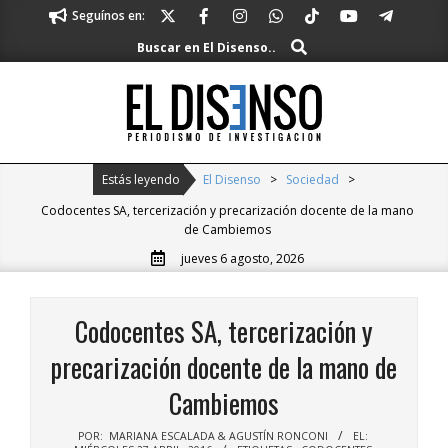
Skip
Seguínos en:
to
Buscar
Buscar en El Disenso..
content
El
Disenso
Primary
Estás leyendo
El Disenso
>
Sociedad
>
Navigation
Codocentes SA, tercerización y precarización docente de la mano
Menu
de Cambiemos
jueves 6 agosto, 2026
Codocentes SA, tercerización y
precarización docente de la mano de
Cambiemos
POR:
MARIANA ESCALADA & AGUSTÍN RONCONI
EL: