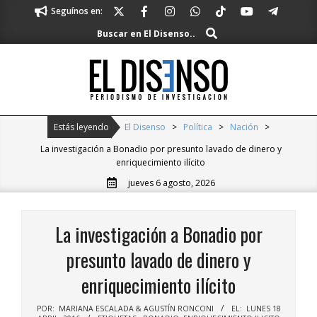
Skip
Seguínos en:
to
Buscar
Buscar en El Disenso..
content
El
Disenso
Primary
Estás leyendo
El Disenso
>
Política
>
Nación
>
Navigation
La investigación a Bonadio por presunto lavado de dinero y
Menu
enriquecimiento ilícito
jueves 6 agosto, 2026
La investigación a Bonadio por
presunto lavado de dinero y
enriquecimiento ilícito
POR:
MARIANA ESCALADA & AGUSTÍN RONCONI
EL:
LUNES 18