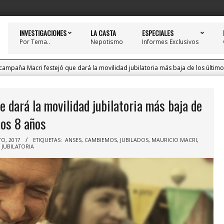
INVESTIGACIONES
LA CASTA
ESPECIALES
Por Tema..
Nepotismo
Informes Exclusivos
ampaña Macri festejó que dará la movilidad jubilatoria más baja de los últim
 dará la movilidad jubilatoria más baja de
mos 8 años
TO, 2017
ETIQUETAS:
ANSES
,
CAMBIEMOS
,
JUBILADOS
,
MAURICIO MACRI
,
 JUBILATORIA