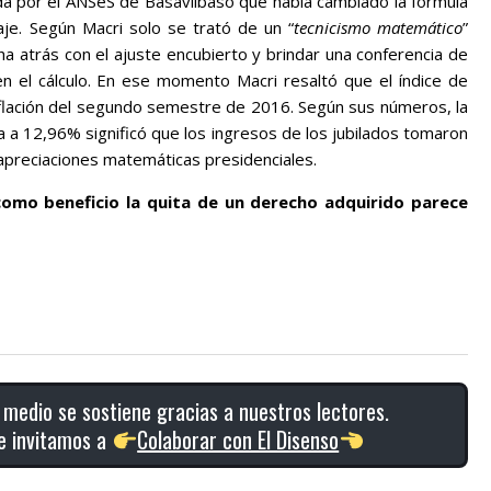
ida por el ANSeS de Basavilbaso que había cambiado la fórmula
aje. Según Macri solo se trató de un “
tecnicismo matemático
”
a atrás con el ajuste encubierto y brindar una conferencia de
 el cálculo. En ese momento Macri resaltó que el índice de
flación del segundo semestre de 2016. Según sus números, la
ia a 12,96% significó que los ingresos de los jubilados tomaron
 apreciaciones matemáticas presidenciales.
mo beneficio la quita de un derecho adquirido parece
 medio se sostiene gracias a nuestros lectores.
e invitamos a
Colaborar con El Disenso