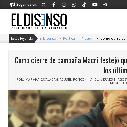
Skip
Seguínos en:
to
content
El
Disenso
Estás leyendo
El Disenso
>
Política
>
Nación
>
Como cierre de c
Como cierre de campaña Macri festejó que
los últi
POR:
MARIANA ESCALADA & AGUSTÍN RONCONI
EL:
VIERNES 11 AGOS
MOVILIDAD