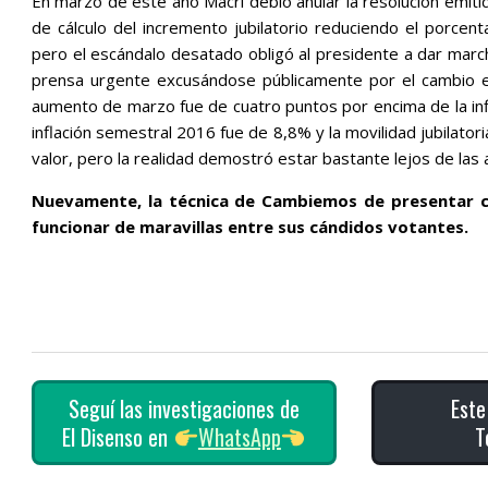
En marzo de este año Macri debió anular la resolución emit
de cálculo del incremento jubilatorio reduciendo el porcent
pero el escándalo desatado obligó al presidente a dar march
prensa urgente excusándose públicamente por el cambio en
aumento de marzo fue de cuatro puntos por encima de la in
inflación semestral 2016 fue de 8,8% y la movilidad jubilator
valor, pero la realidad demostró estar bastante lejos de las
Nuevamente, la técnica de Cambiemos de presentar co
funcionar de maravillas entre sus cándidos votantes.
Seguí las investigaciones de
Este
El Disenso en
WhatsApp
T