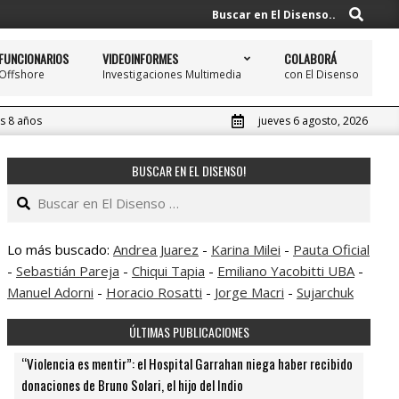
Buscar
Buscar en El Disenso..
FUNCIONARIOS
VIDEOINFORMES
COLABORÁ
Offshore
Investigaciones Multimedia
con El Disenso
Prim
Navi
Men
os 8 años
jueves 6 agosto, 2026
BUSCAR EN EL DISENSO!
Buscar
Lo más buscado:
Andrea Juarez
-
Karina Milei
-
Pauta Oficial
-
Sebastián Pareja
-
Chiqui Tapia
-
Emiliano Yacobitti UBA
-
Manuel Adorni
-
Horacio Rosatti
-
Jorge Macri
-
Sujarchuk
ÚLTIMAS PUBLICACIONES
“Violencia es mentir”: el Hospital Garrahan niega haber recibido
donaciones de Bruno Solari, el hijo del Indio