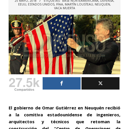
25 MAYO, 2018
ETIQUETAS:
BASE NORTEAMERICANA
,
DEFENSA
,
EEUU
,
ESTADOS UNIDOS
,
FFAA
,
MARTÍN LOUSTEAU
,
NEUQUEN
,
VACA MUERTA
27.5k
Compartidos
El gobierno de Omar Gutiérrez en Neuquén recibió
a la comitiva estadounidense de ingenieros,
arquitectos y técnicos que retoman la
construcción del “
Centro de Operaciones de