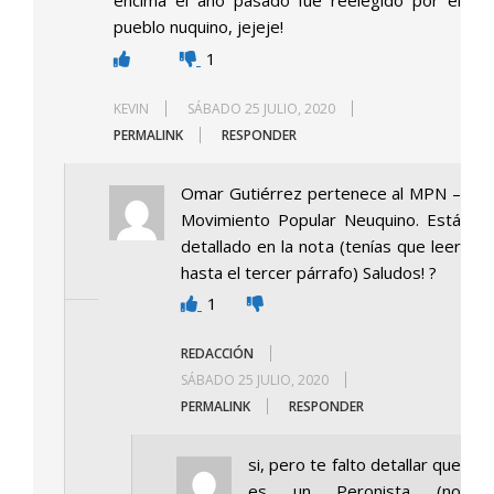
encima el año pasado fue reelegido por el
pueblo nuquino, jejeje!
1
KEVIN
SÁBADO 25 JULIO, 2020
PERMALINK
RESPONDER
Omar Gutiérrez pertenece al MPN –
Movimiento Popular Neuquino. Está
detallado en la nota (tenías que leer
hasta el tercer párrafo) Saludos! ?
1
REDACCIÓN
SÁBADO 25 JULIO, 2020
PERMALINK
RESPONDER
si, pero te falto detallar que
es un Peronista (no