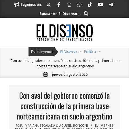
Skip
Seguínos en:
to
Buscar
Buscar en El Disenso..
content
El
Disenso
Primary
Estás leyendo
El Disenso
>
Política
>
Navigation
Con aval del gobierno comenzó la construcción de la primera base
Menu
norteamericana en suelo argentino
jueves 6 agosto, 2026
Con aval del gobierno comenzó la
construcción de la primera base
norteamericana en suelo argentino
POR:
MARIANA ESCALADA & AGUSTÍN RONCONI
EL:
VIERNES