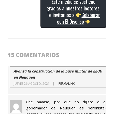
Este medio se sostiene
gracias a nuestros lectores.
Te invitamos a
Colaborar
con El Disenso
2018-
05-
25
15 COMENTARIOS
Avanza la construcción de la base militar de EEUU
en Neuquén
JUEVES 26 AGOSTO, 2021
PERMALINK
Che payaso, por que no dijiste q el
gobernador de Neuquen es peronista?