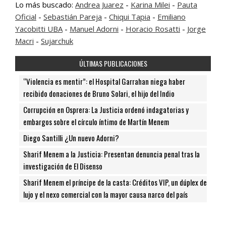
Lo más buscado:
Andrea Juarez
-
Karina Milei
-
Pauta
Oficial
-
Sebastián Pareja
-
Chiqui Tapia
-
Emiliano
Yacobitti UBA
-
Manuel Adorni
-
Horacio Rosatti
-
Jorge
Macri
-
Sujarchuk
ÚLTIMAS PUBLICACIONES
“Violencia es mentir”: el Hospital Garrahan niega haber
recibido donaciones de Bruno Solari, el hijo del Indio
Corrupción en Osprera: La Justicia ordenó indagatorias y
embargos sobre el círculo íntimo de Martín Menem
Diego Santilli ¿Un nuevo Adorni?
Sharif Menem a la Justicia: Presentan denuncia penal tras la
investigación de El Disenso
Sharif Menem el príncipe de la casta: Créditos VIP, un dúplex de
lujo y el nexo comercial con la mayor causa narco del país