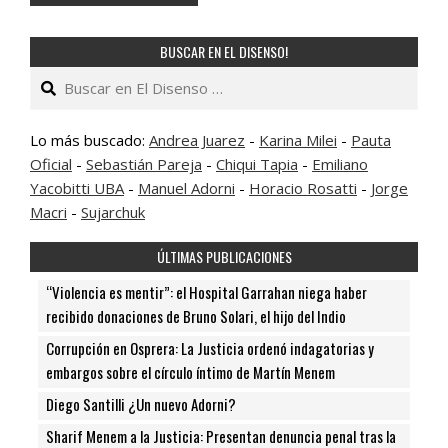
BUSCAR EN EL DISENSO!
Buscar
Lo más buscado:
Andrea Juarez
-
Karina Milei
-
Pauta
Oficial
-
Sebastián Pareja
-
Chiqui Tapia
-
Emiliano
Yacobitti UBA
-
Manuel Adorni
-
Horacio Rosatti
-
Jorge
Macri
-
Sujarchuk
ÚLTIMAS PUBLICACIONES
“Violencia es mentir”: el Hospital Garrahan niega haber
recibido donaciones de Bruno Solari, el hijo del Indio
Corrupción en Osprera: La Justicia ordenó indagatorias y
embargos sobre el círculo íntimo de Martín Menem
Diego Santilli ¿Un nuevo Adorni?
Sharif Menem a la Justicia: Presentan denuncia penal tras la