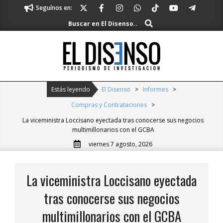
Skip
Seguínos en:
to
Buscar
Buscar en El Disenso..
content
El
Disenso
Primary
Estás leyendo
El Disenso
>
Informes
>
Navigation
Compras y Contrataciones
>
Menu
La viceministra Loccisano eyectada tras conocerse sus negocios
multimillonarios con el GCBA
viernes 7 agosto, 2026
La viceministra Loccisano eyectada
tras conocerse sus negocios
multimillonarios con el GCBA