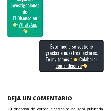
investigaciones
de
El Disenso en
WhatsApp
Este medio se sostiene
gracias a nuestros lectores.
Te invitamos a
Colaborar
con El Disenso
2025-
11-
03
DEJA UN COMENTARIO
Tu dirección de correo electrónico no será publicada.