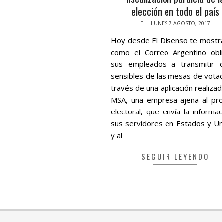
elección en todo el país
2017-
EL:
LUNES 7 AGOSTO, 2017
08-
Hoy desde El Disenso te most
07
como el Correo Argentino obl
sus empleados a transmitir 
sensibles de las mesas de votac
través de una aplicación realiza
MSA, una empresa ajena al pr
electoral, que envía la informac
sus servidores en Estados y Un
y al
SEGUIR LEYENDO