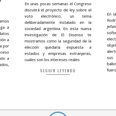
01-
En unas pocas semanas el Congreso
2016
20
discutirá el proyecto de ley sobre el
10-
En l
voto electrónico, un tema
08
Rodr
ramos
deliberadamente instalado en la
Jefa
iga a
sociedad argentina. En esta nueva
soft
datos
investigación de El Disenso te
elec
ión a
mostramos como la seguridad de la
obje
da por
elección quedaría expuesta a
aler
oceso
estados y empresas extranjeras,
sus 
ión a
cuales son los intereses reales
ball
idos,
fuer
SEGUIR LEYENDO