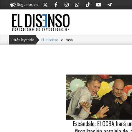
Skip
Seguínos en:
to
content
El
Disenso
Estás leyendo
El Disenso
>
msa
Escándalo: El GCBA hará u
fiscalización paralela de l