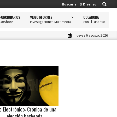
Buscar
Buscar en El Disenso..
FUNCIONARIOS
VIDEOINFORMES
COLABORÁ
Offshore
Investigaciones Multimedia
con El Disenso
Prim
Navi
Men
jueves 6 agosto, 2026
o Electrónico: Crónica de una
elección hackeada