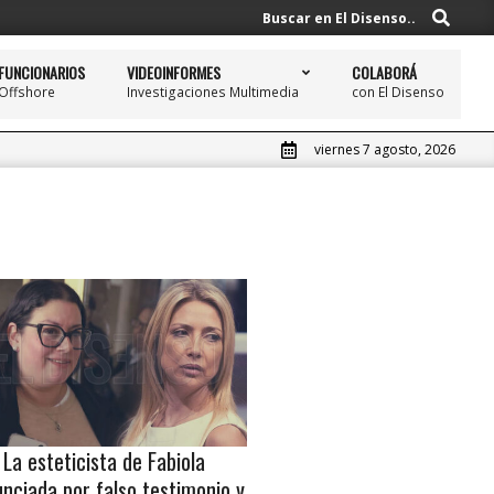
Buscar
Buscar en El Disenso..
FUNCIONARIOS
VIDEOINFORMES
COLABORÁ
Offshore
Investigaciones Multimedia
con El Disenso
Prim
Navi
Men
viernes 7 agosto, 2026
La esteticista de Fabiola
nciada por falso testimonio y