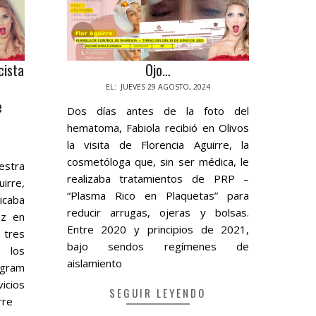
icista
Ojo…
2024-
EL:
JUEVES 29 AGOSTO, 2024
e
08-
Dos días antes de la foto del
29
hematoma, Fabiola recibió en Olivos
la visita de Florencia Aguirre, la
cosmetóloga que, sin ser médica, le
estra
realizaba tratamientos de PRP –
uirre,
“Plasma Rico en Plaquetas” para
icaba
reducir arrugas, ojeras y bolsas.
ez en
Entre 2020 y principios de 2021,
 tres
bajo sendos regímenes de
 los
aislamiento
agram
icios
SEGUIR LEYENDO
rre