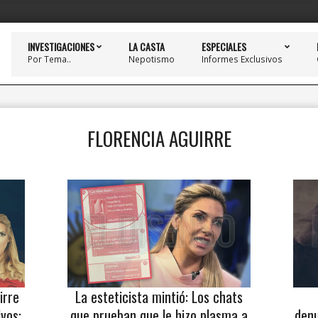
INVESTIGACIONES
LA CASTA
ESPECIALES
Por Tema..
Nepotismo
Informes Exclusivos
FLORENCIA AGUIRRE
irre
La esteticista mintió: Los chats
ivos:
que prueban que le hizo plasma a
denu