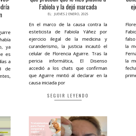
dría
Fabiola y la dejó marcada
ej
n
2025-
2024
EL:
JUEVES 2 ENERO, 2025
01-
09-
En el marco de la causa contra la
Flor
02
26
esteticista de Fabiola Yáñez por
Fabi
uirre
ejercicio ilegal de la medicina y
falso
había
curanderismo, la justicia incautó el
la m
o, ya
celular de Florencia Aguirre. Tras la
Fern
ye es
pericia informática, El Disenso
la m
días a
accedió a los chats que confirman
fech
 3 de
que Aguirre mintió al declarar en la
prim
ntes,
causa iniciada por
SEGUIR LEYENDO