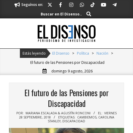
Skip
Seguínos en:
to
Buscar
Buscar en El Disenso..
content
El
Disenso
Primary
Estás leyendo
El Disenso
>
Política
>
Nación
>
Navigation
El futuro de las Pensiones por Discapacidad
Menu
domingo 9 agosto, 2026
El futuro de las Pensiones por
Discapacidad
POR:
MARIANA ESCALADA & AGUSTÍN RONCONI
EL:
VIERNES
28 SEPTIEMBRE, 2018
ETIQUETAS:
CAMBIEMOS
,
CAROLINA
STANLEY
,
DISCAPACIDAD