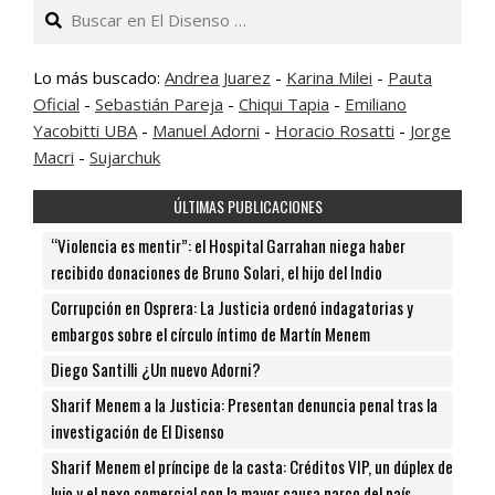
Buscar
Lo más buscado:
Andrea Juarez
-
Karina Milei
-
Pauta
Oficial
-
Sebastián Pareja
-
Chiqui Tapia
-
Emiliano
Yacobitti UBA
-
Manuel Adorni
-
Horacio Rosatti
-
Jorge
Macri
-
Sujarchuk
ÚLTIMAS PUBLICACIONES
“Violencia es mentir”: el Hospital Garrahan niega haber
recibido donaciones de Bruno Solari, el hijo del Indio
Corrupción en Osprera: La Justicia ordenó indagatorias y
embargos sobre el círculo íntimo de Martín Menem
Diego Santilli ¿Un nuevo Adorni?
Sharif Menem a la Justicia: Presentan denuncia penal tras la
investigación de El Disenso
Sharif Menem el príncipe de la casta: Créditos VIP, un dúplex de
lujo y el nexo comercial con la mayor causa narco del país