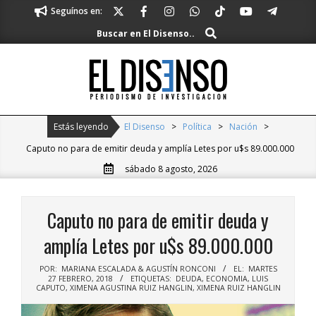
Skip
Seguínos en:
to
Buscar
Buscar en El Disenso..
content
El
Disenso
Primary
Estás leyendo
El Disenso
>
Política
>
Nación
>
Navigation
Caputo no para de emitir deuda y amplía Letes por u$s 89.000.000
Menu
sábado 8 agosto, 2026
Caputo no para de emitir deuda y
amplía Letes por u$s 89.000.000
POR:
MARIANA ESCALADA & AGUSTÍN RONCONI
EL:
MARTES
27 FEBRERO, 2018
ETIQUETAS:
DEUDA
,
ECONOMIA
,
LUIS
CAPUTO
,
XIMENA AGUSTINA RUIZ HANGLIN
,
XIMENA RUIZ HANGLIN