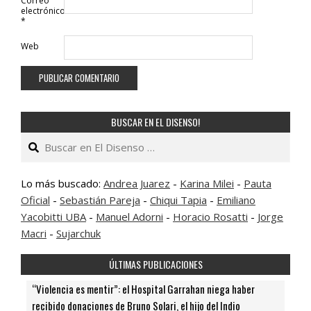
Correo
electrónico
*
Web
BUSCAR EN EL DISENSO!
Buscar
Lo más buscado:
Andrea Juarez
-
Karina Milei
-
Pauta
Oficial
-
Sebastián Pareja
-
Chiqui Tapia
-
Emiliano
Yacobitti UBA
-
Manuel Adorni
-
Horacio Rosatti
-
Jorge
Macri
-
Sujarchuk
ÚLTIMAS PUBLICACIONES
“Violencia es mentir”: el Hospital Garrahan niega haber
recibido donaciones de Bruno Solari, el hijo del Indio