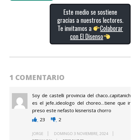
Este medio se sostiene
gracias a nuestros lectores.
Te invitamos a
Colaborar
con El Disenso
2024-
10-
31
1 COMENTARIO
Soy de castelli provincia del chaco..capitanich
es el jefe..ideologo del choreo…tiene que ir
preso este nefasto kisnerista chorro
23
2
JORGE
DOMINGO 3 NOVIEMBRE, 2024