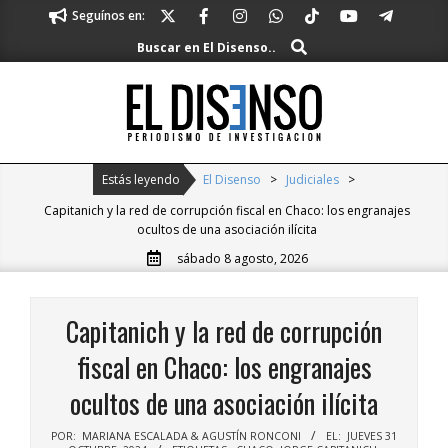
Skip
Seguínos en:
to
Buscar
Buscar en El Disenso..
content
El
Disenso
Primary
Estás leyendo
El Disenso
>
Judiciales
>
Navigation
Capitanich y la red de corrupción fiscal en Chaco: los engranajes
Menu
ocultos de una asociación ilícita
sábado 8 agosto, 2026
Capitanich y la red de corrupción
fiscal en Chaco: los engranajes
ocultos de una asociación ilícita
POR:
MARIANA ESCALADA & AGUSTÍN RONCONI
EL:
JUEVES 31