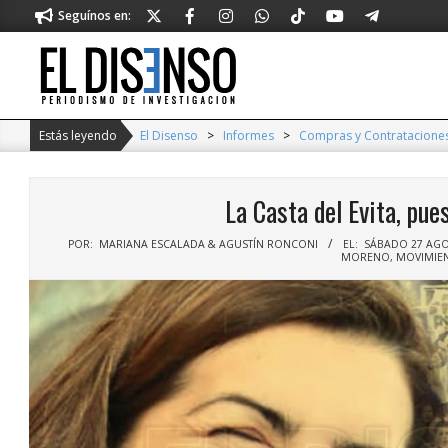
Skip
Seguínos en:
to
content
El
Disenso
Estás leyendo
El Disenso
>
Informes
>
Compras y Contratacione
La Casta del Evita, pues
POR:
MARIANA ESCALADA & AGUSTÍN RONCONI
EL:
SÁBADO 27 AGO
MORENO
,
MOVIMIEN