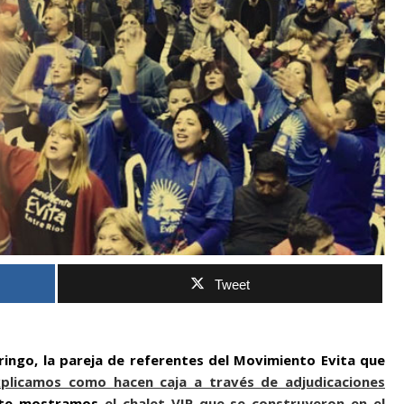
Tweet
ringo, la pareja de referentes del Movimiento Evita que
xplicamos como hacen caja a través de adjudicaciones
 te mostramos
el chalet VIP que se construyeron en el