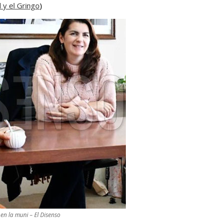
l y el Gringo
)
n la muni – El Disenso