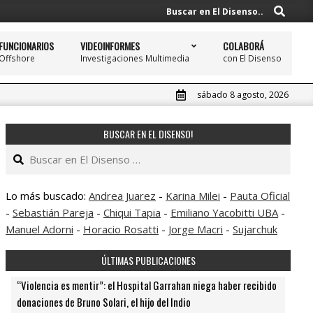
Buscar
Buscar en El Disenso..
FUNCIONARIOS
VIDEOINFORMES
COLABORÁ
Offshore
Investigaciones Multimedia
con El Disenso
Prim
Navi
Men
sábado 8 agosto, 2026
BUSCAR EN EL DISENSO!
Buscar
Lo más buscado:
Andrea Juarez
-
Karina Milei
-
Pauta Oficial
-
Sebastián Pareja
-
Chiqui Tapia
-
Emiliano Yacobitti UBA
-
Manuel Adorni
-
Horacio Rosatti
-
Jorge Macri
-
Sujarchuk
ÚLTIMAS PUBLICACIONES
“Violencia es mentir”: el Hospital Garrahan niega haber recibido
donaciones de Bruno Solari, el hijo del Indio