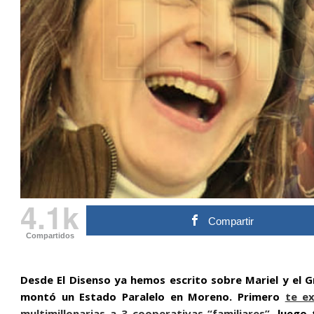
4.1k
Compartir
Compartidos
Desde El Disenso ya hemos escrito sobre Mariel y el G
montó un Estado Paralelo en Moreno. Primero
te e
multimillonarias a 3 cooperativas “familiares”
, luego