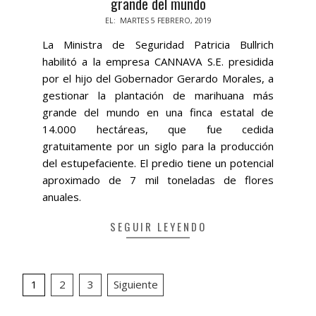
grande del mundo
2019-
EL:
MARTES 5 FEBRERO, 2019
02-
La Ministra de Seguridad Patricia Bullrich
05
habilitó a la empresa CANNAVA S.E. presidida
por el hijo del Gobernador Gerardo Morales, a
gestionar la plantación de marihuana más
grande del mundo en una finca estatal de
14.000 hectáreas, que fue cedida
gratuitamente por un siglo para la producción
del estupefaciente. El predio tiene un potencial
aproximado de 7 mil toneladas de flores
anuales.
SEGUIR LEYENDO
Paginación
1
2
3
Siguiente
de