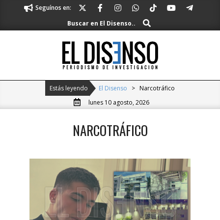
Skip
Seguínos en:
to
Buscar
Buscar en El Disenso..
content
El
Disenso
Primary
Estás leyendo
El Disenso
>
Narcotráfico
Navigation
lunes 10 agosto, 2026
Menu
NARCOTRÁFICO