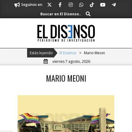
Skip
Seguínos en:
to
Buscar
Buscar en El Disenso..
content
El
Disenso
Primary
Estás leyendo
El Disenso
>
Mario Meoni
Navigation
viernes 7 agosto, 2026
Menu
MARIO MEONI