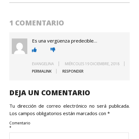
2018-
12-
13
1 COMENTARIO
Es una vergüenza predecible…
EVANGELINA
MIÉRCOLES 19 DICIEMBRE, 2018
PERMALINK
RESPONDER
DEJA UN COMENTARIO
Tu dirección de correo electrónico no será publicada.
Los campos obligatorios están marcados con
*
Comentario
*