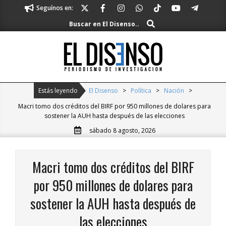
Skip
Seguínos en:
to
Buscar
Buscar en El Disenso..
content
El
Disenso
Primary
Estás leyendo
El Disenso
>
Política
>
Nación
>
Navigation
Macri tomo dos créditos del BIRF por 950 millones de dolares para
Menu
sostener la AUH hasta después de las elecciones
sábado 8 agosto, 2026
Macri tomo dos créditos del BIRF
por 950 millones de dolares para
sostener la AUH hasta después de
las elecciones