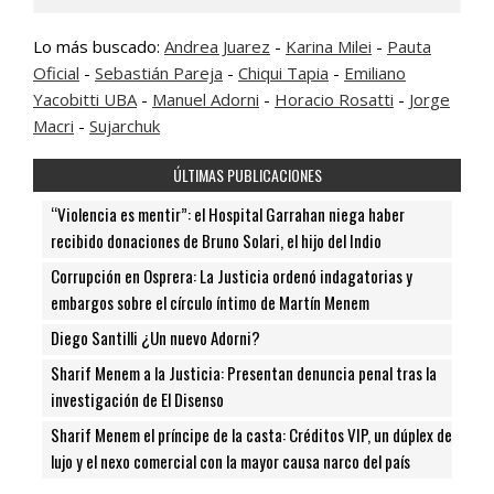
Lo más buscado:
Andrea Juarez
-
Karina Milei
-
Pauta
Oficial
-
Sebastián Pareja
-
Chiqui Tapia
-
Emiliano
Yacobitti UBA
-
Manuel Adorni
-
Horacio Rosatti
-
Jorge
Macri
-
Sujarchuk
ÚLTIMAS PUBLICACIONES
“Violencia es mentir”: el Hospital Garrahan niega haber
recibido donaciones de Bruno Solari, el hijo del Indio
Corrupción en Osprera: La Justicia ordenó indagatorias y
embargos sobre el círculo íntimo de Martín Menem
Diego Santilli ¿Un nuevo Adorni?
Sharif Menem a la Justicia: Presentan denuncia penal tras la
investigación de El Disenso
Sharif Menem el príncipe de la casta: Créditos VIP, un dúplex de
lujo y el nexo comercial con la mayor causa narco del país